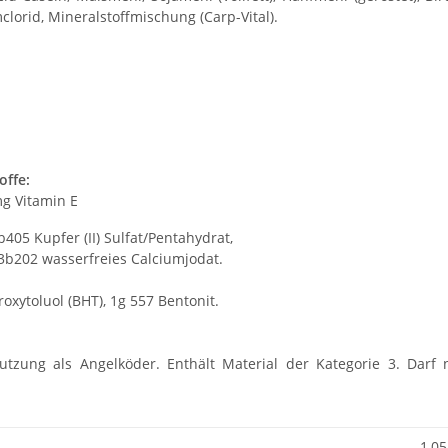
mclorid, Mineralstoffmischung (Carp-Vital).
offe:
mg Vitamin E
405 Kupfer (II) Sulfat/Pentahydrat,
3b202 wasserfreies Calciumjodat.
xytoluol (BHT), 1g 557 Bentonit.
nutzung als Angelköder. Enthält Material der Kategorie 3. Darf
1,05