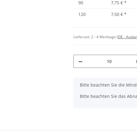
90
7,75 €
*
120
7,50 €
*
Lieferzeit:
2 - 4 Werktage
(DE - Ausla
x
Bitte beachten Sie die Min
Bitte beachten Sie das Abna