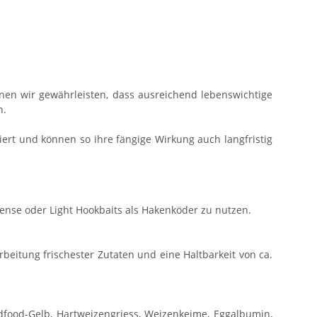
nen wir gewährleisten, dass ausreichend lebenswichtige
n.
siert und können so ihre fängige Wirkung auch langfristig
tense oder Light Hookbaits als Hakenköder zu nutzen.
beitung frischester Zutaten und eine Haltbarkeit von ca.
irdfood-Gelb, Hartweizengriess, Weizenkeime, Eggalbumin,