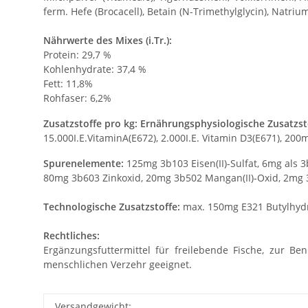
ferm. Hefe (Brocacell), Betain (N-Trimethylglycin), Natriu
Nährwerte des Mixes (i.Tr.):
Protein: 29,7 %
Kohlenhydrate: 37,4 %
Fett: 11,8%
Rohfaser: 6,2%
Zusatzstoffe pro kg: Ernährungsphysiologische Zusatzst
15.000I.E.VitaminA(E672), 2.000I.E. Vitamin D3(E671), 200
Spurenelemente:
125mg 3b103 Eisen(II)-Sulfat, 6mg als 3b
80mg 3b603 Zinkoxid, 20mg 3b502 Mangan(II)-Oxid, 2mg 
Technologische Zusatzstoffe:
max. 150mg E321 Butylhydro
Rechtliches:
Ergänzungsfuttermittel für freilebende Fische, zur Be
menschlichen Verzehr geeignet.
Versandgewicht: