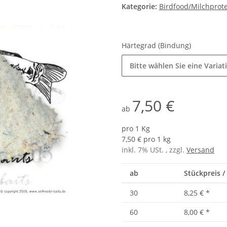
Kategorie:
Birdfood/Milchprote
Härtegrad (Bindung)
Bitte wählen Sie eine Variat
7,50 €
ab
pro 1 Kg
7,50 € pro 1 kg
inkl. 7% USt. , zzgl.
Versand
ab
Stückpreis /
30
8,25 €
*
60
8,00 €
*