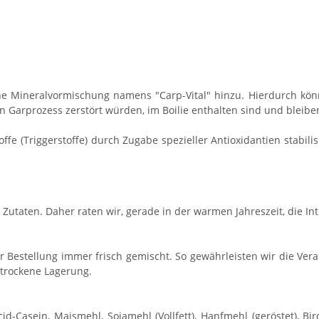
ine Mineralvormischung namens "Carp-Vital" hinzu. Hierdurch kön
 Garprozess zerstört würden, im Boilie enthalten sind und bleibe
fe (Triggerstoffe) durch Zugabe spezieller Antioxidantien stabili
Zutaten. Daher raten wir, gerade in der warmen Jahreszeit, die In
 Bestellung immer frisch gemischt. So gewährleisten wir die Verar
 trockene Lagerung.
cid-Casein, Maismehl, Sojamehl (Vollfett), Hanfmehl (geröstet), B