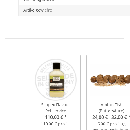
Artikelgewicht:
Scopex Flavour
Amino-Fish
Rollservice
(Buttersäure)
110,00 €
*
Lagerware 4Kg Beut
24,00 € -
32,00 €
110,00 € pro 1 l
6,00 € pro 1 kg
Weitere Variatione