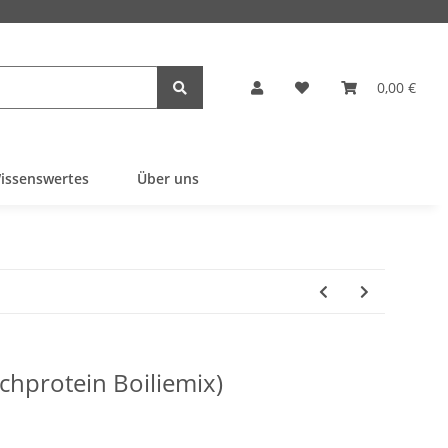
0,00 €
issenswertes
Über uns
lchprotein Boiliemix)