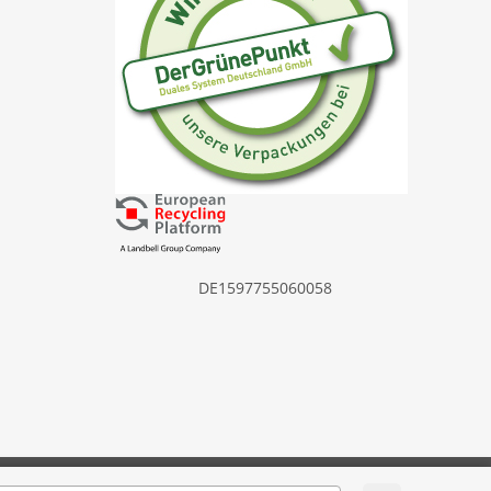
DE1597755060058
Powered by
JTL-Shop