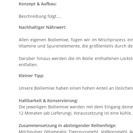
Konzept & Aufbau:
Beschreibung folgt....
Nachhaltiger Nährwert:
Allen eigenen Boiliemixe, fügen wir im Mischprozess e
Vitamine und Spurenelemente, die größtenteils durch den
Darüber hinaus werden die im Boilie enthaltenen Lockstof
entfalten.
Kleiner Tipp:
Unsere Boiliemixe haben einen hohen Anteil an löslichen 
Haltbarkeit & Konservierung:
Die jeweiligen Boiliemixe werden mit dem Eingang deiner
12 Monaten (ab Lieferung). Voraussetzung ist eine kühle,
Zusammensetzung in absteigender Reihenfolge:
Milchpulver (Vitamealo), Tigernussmehl, Vollkornmehl, A