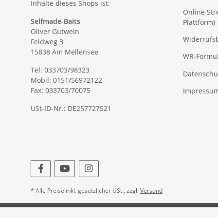
Inhalte dieses Shops ist:
Online Str
Selfmade-Baits
Plattform)
Oliver Gutwein
Widerrufs
Feldweg 3
15838 Am Mellensee
WR-Formul
Tel: 033703/98323
Datenschu
Mobil: 0151/56972122
Fax: 033703/70075
Impressu
USt-ID-Nr.: DE257727521
* Alle Preise inkl. gesetzlicher USt., zzgl.
Versand