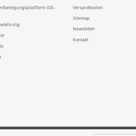
eitbeilegungsplattform (OS-
Versandkosten
Sitemap
belehrung
Newsletter
ar
Kontakt
tz
m
© Selfmade-Baits