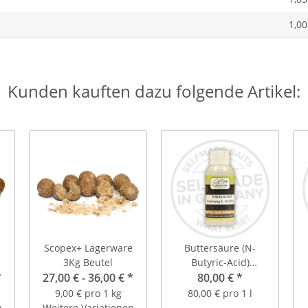
1,00
Kunden kauften dazu folgende Artikel:
Scopex+ Lagerware
Buttersäure (N-
3Kg Beutel
Butyric-Acid)
el
*
27,00 € -
36,00 €
*
Rollservice
80,00 €
*
9,00 € pro 1 kg
80,00 € pro 1 l
n
Weitere Variationen