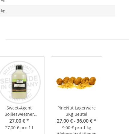
kg
Sweet-Agent
PineNut Lagerware
Boiliesweetner
3Kg Beutel
Rollservice
27,00 €
*
27,00 € -
36,00 €
*
27,00 € pro 1 l
9,00 € pro 1 kg
Weitere Variationen