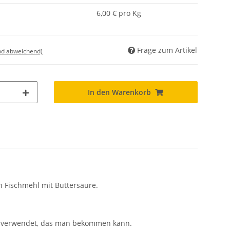
6,00 € pro Kg
Frage zum Artikel
nd abweichend)
In den Warenkorb
en Fischmehl mit Buttersäure.
hle verwendet, das man bekommen kann.