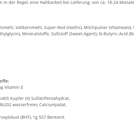
 in der Regel, eine Haltbarkeit bei Lieferung, von ca. 18-24 Monat
Maismehl, Vollkornmehl, Super-Red (Haiths), Milchpulver (Vitamealo)
ylglycin), Mineralstoffe, Süßstoff (Sweet-Agent), N-Butyric-Acid (B
offe:
mg Vitamin E
405 Kupfer (II) Sulfat/Pentahydrat,
3b202 wasserfreies Calciumjodat.
xytoluol (BHT), 1g 557 Bentonit.