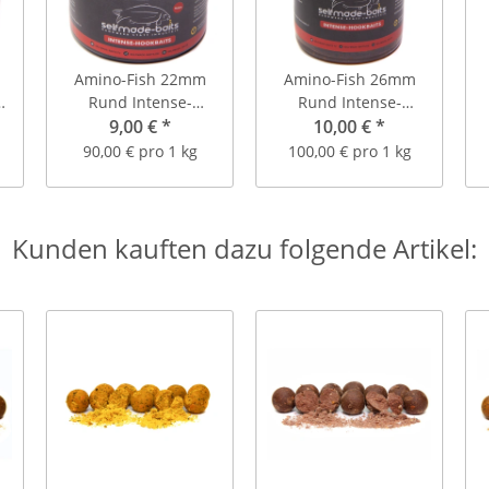
Amino-Fish 22mm
Amino-Fish 26mm
Rund Intense-
Rund Intense-
.
Hookbaits (Inhalt: ca.
9,00 €
*
Hookbaits (Inhalt: ca.
10,00 €
*
14 Stück)
14 Stück)
90,00 € pro 1 kg
100,00 € pro 1 kg
Kunden kauften dazu folgende Artikel: