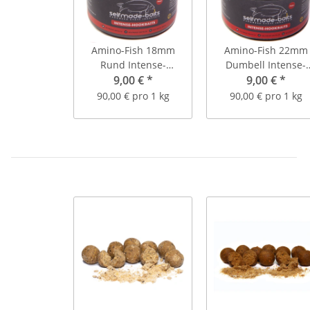
Amino-Fish 18mm
Amino-Fish 22mm
Rund Intense-
Dumbell Intense-
Hookbaits (Inhalt: ca.
9,00 €
*
Hookbaits (Inhalt: ca
9,00 €
*
20 Stück)
18 Stück)
90,00 € pro 1 kg
90,00 € pro 1 kg