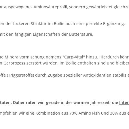
hr ausgewogenes Aminosäureprofil, sondern gewährleistet gleichze
en der lockeren Struktur im Boilie auch eine perfekte Ergänzung.
mit den fängigen Eigenschaften der Buttersäure.
eine Mineralvormischung namens "Carp-Vital" hinzu. Hierdurch kön
 Garprozess zerstört würden, im Boilie enthalten sind und bleibe
fe (Triggerstoffe) durch Zugabe spezieller Antioxidantien stabilisi
taten. Daher raten wir, gerade in der warmen Jahreszeit, die
Inte
empfehlen wir eine Kombination aus 70% Amino Fish und 30% aus ei