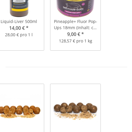
Liquid-Liver 500ml
Pineapple+ Fluor Pop-
14,00 €
*
Ups 18mm (Inhalt: ca.
20 Stück)
9,00 €
*
28,00 € pro 1 l
128,57 € pro 1 kg