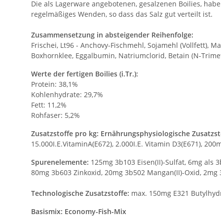
Die als Lagerware angebotenen, gesalzenen Boilies, haben
regelmäßiges Wenden, so dass das Salz gut verteilt ist.
Zusammensetzung in absteigender Reihenfolge:
Frischei, Lt96 - Anchovy-Fischmehl, Sojamehl (Vollfett), 
Boxhornklee, Eggalbumin, Natriumclorid, Betain (N-Trimeth
Werte der fertigen Boilies (i.Tr.):
Protein: 38,1%
Kohlenhydrate: 29,7%
Fett: 11,2%
Rohfaser: 5,2%
Zusatzstoffe pro kg: Ernährungsphysiologische Zusatzst
15.000I.E.VitaminA(E672), 2.000I.E. Vitamin D3(E671), 200
Spurenelemente:
125mg 3b103 Eisen(II)-Sulfat, 6mg als 3b
80mg 3b603 Zinkoxid, 20mg 3b502 Mangan(II)-Oxid, 2mg 
Technologische Zusatzstoffe:
max. 150mg E321 Butylhydro
Basismix: Economy-Fish-Mix