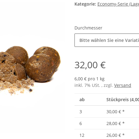
Kategorie:
Economy-Serie (Lag
Durchmesser
Bitte wählen Sie eine Variat
32,00 €
6,00 € pro 1 kg
inkl. 7% USt. , zzgl.
Versand
ab
Stückpreis (4,0
3
30,00 €
*
6
28,00 €
*
12
26,00 €
*