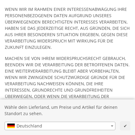
WENN WIR IM RAHMEN EINER INTERESSENABWÄGUNG IHRE
PERSONENBEZOGENEN DATEN AUFGRUND UNSERES
ÜBERWIEGENDEN BERECHTIGTEN INTERESSES VERARBEITEN,
HABEN SIE DAS JEDERZEITIGE RECHT, AUS GRÜNDEN, DIE SICH
AUS IHRER BESONDEREN SITUATION ERGEBEN, GEGEN DIESE
VERARBEITUNG WIDERSPRUCH MIT WIRKUNG FÜR DIE
ZUKUNFT EINZULEGEN.
MACHEN SIE VON IHREM WIDERSPRUCHSRECHT GEBRAUCH,
BEENDEN WIR DIE VERARBEITUNG DER BETROFFENEN DATEN.
EINE WEITERVERARBEITUNG BLEIBT ABER VORBEHALTEN,
WENN WIR ZWINGENDE SCHUTZWÜRDIGE GRÜNDE FÜR DIE
VERARBEITUNG NACHWEISEN KÖNNEN, DIE IHRE
INTERESSEN, GRUNDRECHTE UND GRUNDFREIHEITEN
ÜBERWIEGEN, ODER WENN DIE VERARBEITUNG DER
GELTENDMACHUNG, AUSÜBUNG ODER VERTEIDIGUNG VON
Wähle dein Lieferland, um Preise und Artikel für deinen
RECHTSANSPRÜCHEN DIENT.
Standort zu sehen.
WERDEN IHRE PERSONENBEZOGENEN DATEN VON UNS
Deutschland
✔
Wir helfen Ihnen bei Fragen zu Ihrer Onlinebestellung.
VERARBEITET, UM DIREKTWERBUNG ZU BETREIBEN, HABEN
SIE DAS RECHT, JEDERZEIT WIDERSPRUCH GEGEN DIE