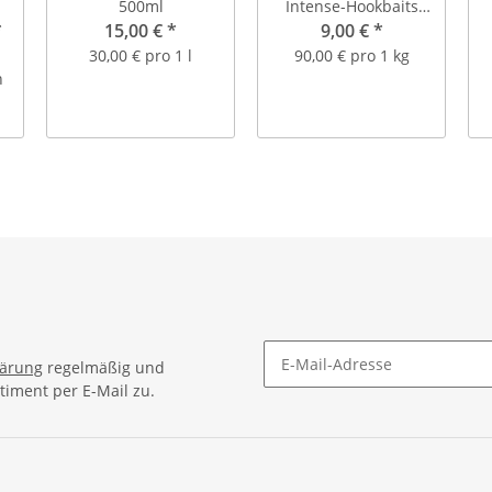
500ml
Intense-Hookbaits
*
15,00 €
*
(Inhalt: ca. 20 Stück)
9,00 €
*
30,00 € pro 1 l
90,00 € pro 1 kg
n
lärung
regelmäßig und
timent per E-Mail zu.