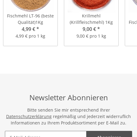
Fischmehl LT-96 (beste
Krillmehl
Qualität)1Kg
(Krillfleischmehl) 1Kg
Fis
4,99 €
*
9,00 €
*
4,99 € pro 1 kg
9,00 € pro 1 kg
Newsletter Abonnieren
Bitte senden Sie mir entsprechend Ihrer
Datenschutzerklärung
regelmäßig und jederzeit widerruflich
Informationen zu Ihrem Produktsortiment per E-Mail zu.