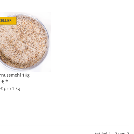
SELLER
ernussmehl 1Kg
0 €
*
 € pro 1 kg
Artikel 1 - 3 von 3