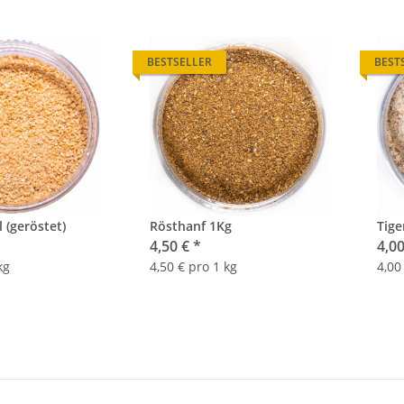
BESTSELLER
BEST
 (geröstet)
Rösthanf 1Kg
Tig
4,50 €
*
4,0
kg
4,50 € pro 1 kg
4,00