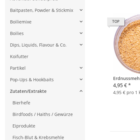
Baitpasten, Powder & Stickmix
Boiliemixe
TOP
Boilies
Dips, Liquids, Flavour & Co.
Koifutter
Partikel
Erdnussmehl
Pop-Ups & Hookbaits
4,95 €
*
Zutaten/Extrakte
4,95 € pro 1 
Bierhefe
Birdfoods / Haiths / Gewürze
Eiprodukte
Fisch-Blut & Krebsmehle