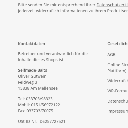
Bitte senden Sie mir entsprechend Ihrer
Datenschutzerk
jederzeit widerruflich Informationen zu Ihrem Produktsor
Kontaktdaten
Gesetzlich
Betreiber und verantwortlich für die
AGB
Inhalte dieses Shops ist:
Online Str
Selfmade-Baits
Plattform)
Oliver Gutwein
Widerrufs
Feldweg 3
15838 Am Mellensee
WR-Formul
Tel: 033703/98323
Datenschu
Mobil: 0151/56972122
Fax: 033703/70075
Impressu
USt-ID-Nr.: DE257727521